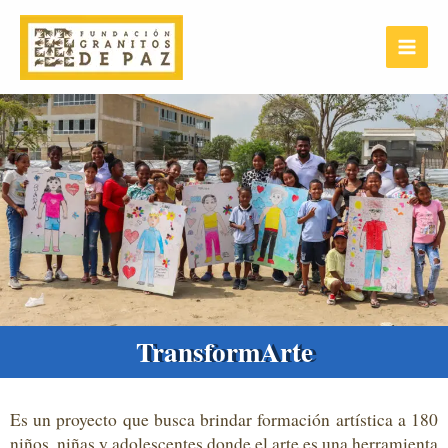
Ir
Main
al
Menu
contenido
TransformArte
Es un proyecto que busca brindar formación artística a 180
niños, niñas y adolescentes donde el arte es una herramienta