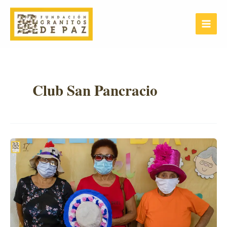
Ir
Main
al
Menu
contenido
Club San Pancracio