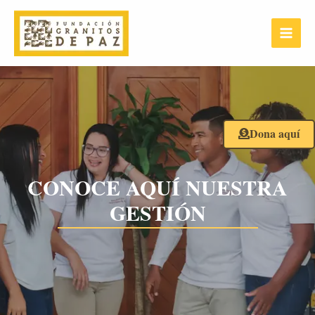
Ir
Main
al
Menu
contenido
Dona aquí
CONOCE AQUÍ NUESTRA
GESTIÓN