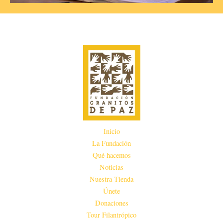
o
l
u
i
s
d
s
e
l
i
d
e
Inicio
La Fundación
Qué hacemos
Noticias
Nuestra Tienda
Únete
Donaciones
Tour Filantrópico