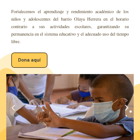
v
í
Fortalecemos el aprendizaje y rendimiento académico de los
d
niños y adolescentes del barrio Olaya Herrera en el horario
e
contrario a sus actividades escolares, garantizando su
o
permanencia en el sistema educativo y el adecuado uso del tiempo
libre.
Dona aquí
P
N
r
e
e
x
v
t
i
s