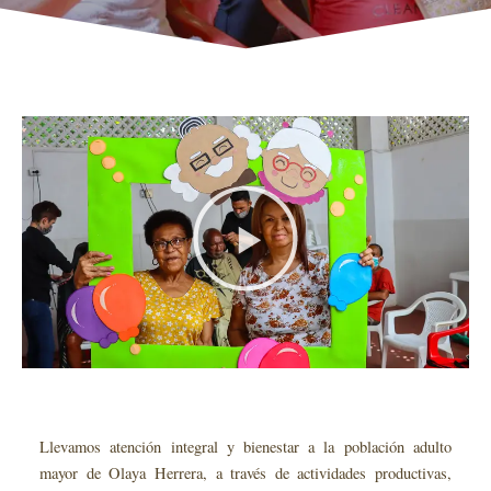
R
e
p
r
o
d
u
c
i
r
Llevamos
atención integral y bienestar a la población adulto
v
mayor de Olaya Herrera, a través de actividades productivas,
í