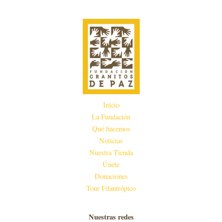
s
d
s
e
l
i
d
e
Inicio
La Fundación
Qué hacemos
Noticias
Nuestra Tienda
Únete
Donaciones
Tour Filantrópico
Nuestras redes