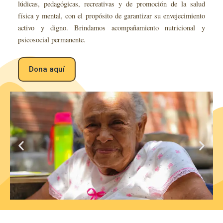
lúdicas, pedagógicas, recreativas y de promoción de la salud
d
física y mental, con el propósito de garantizar su envejecimiento
e
activo y digno.
Brindamos acompañamiento nutricional y
o
psicosocial permanente.
Dona aquí
P
N
r
e
e
x
v
t
i
s
o
l
u
i