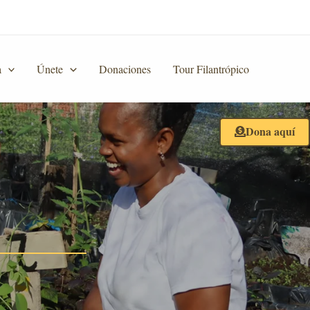
a
Únete
Donaciones
Tour Filantrópico
Dona aquí