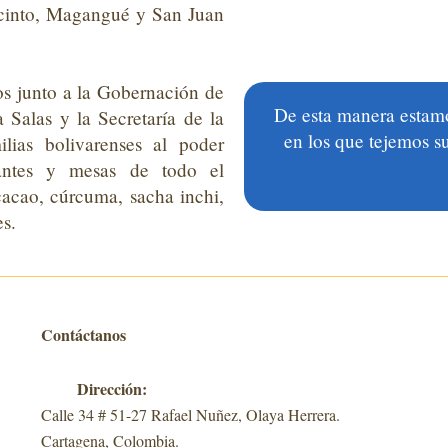
cinto, Magangué y San Juan
s ju
nto a
la Gobernación de
De esta manera estamos
a Salas
y
la Secretaría de la
en los que tejemos 
ias bolivarenses
al poder
rantes y mesas de todo el
cacao, cúrcuma, sacha
inchi
,
es.
Contáctanos
Dirección:
Calle 34 # 51-27 Rafael Nuñez, Olaya Herrera.
Cartagena, Colombia.