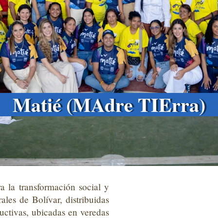
Matié (MAdre TIErra)
a la
transformación social y
ales de Bolívar, distribuidas
uctivas, ubicadas en veredas