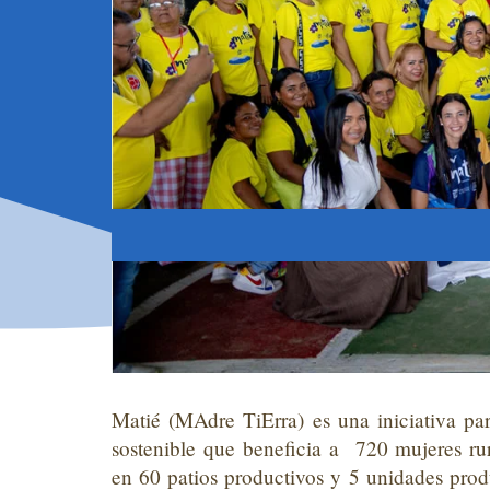
Matié
(
MAdre
TiErra
) es una iniciativa
par
sostenible que beneficia
a 7
2
0
mujeres rur
en 60 patios productivos y 5 unidades prod