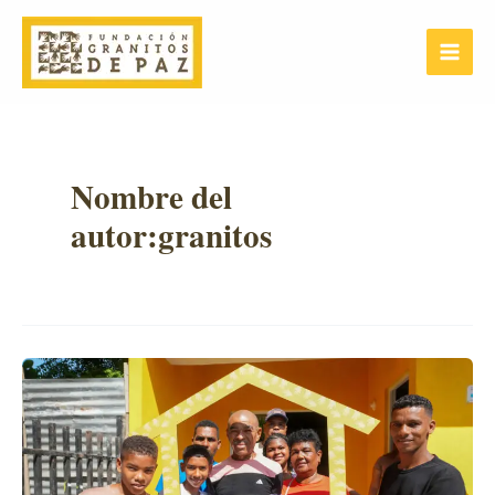
Ir
Post
Main
al
pagination
Menu
contenido
Nombre del
autor:granitos