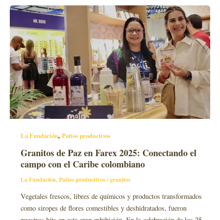
,
La Fundación
Patios productivos
Granitos de Paz en Farex 2025: Conectando el
campo con el Caribe colombiano
La Fundación
,
Patios productivos
/
granitos
Vegetales frescos, libres de químicos y productos transformados
como siropes de flores comestibles y deshidratados, fueron
nuestros hits en esta gran exhibición. En la celebración de los 25