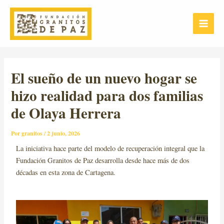
Ir
Post
Main
al
navigation
Menu
contenido
El sueño de un nuevo hogar se
hizo realidad para dos familias
de Olaya Herrera
Por
granitos
/
2 junio, 2026
La iniciativa hace parte del modelo de recuperación integral que la
Fundación Granitos de Paz desarrolla desde hace más de dos
décadas en esta zona de Cartagena.