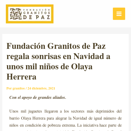
Ir
Post
Main
al
navigation
Menu
contenido
Fundación Granitos de Paz
regala sonrisas en Navidad a
unos mil niños de Olaya
Herrera
Por
granitos
/
24 diciembre, 2021
Con el apoyo de grandes aliados
.
Unos mil juguetes llegaron a los sectores más deprimidos del
barrio Olaya Herrera para alegrar la Navidad de igual número de
niños en condición de pobreza extrema. La iniciativa hace parte de