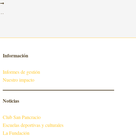
T
uctivas fortalecidas para impulsar la autonomía económica de las mujeres
Información
Informes de gestión
Nuestro impacto
Noticias
Club San Pancracio
Escuelas deportivas y culturales
La Fundación